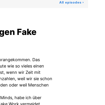
All episodes
›
egen Fake
 vorangekommen. Das
te wie so vieles einen
, wenn wir Zeit mit
inzahlen, weil wir sie schon
urden oder weil Menschen
Minds, habe ich über
Fake Work vermeidet,