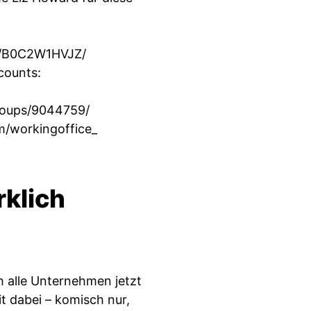
p/B0C2W1HVJZ/
counts:
roups/9044759/
m/workingoffice_
rklich
ch alle Unternehmen jetzt
 dabei – komisch nur,