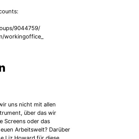
counts:
roups/9044759/
m/workingoffice_
n
 uns nicht mit allen
strument, über das wir
ie Screens oder das
neuen Arbeitswelt? Darüber
e Liz Howard für diese